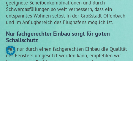
geeignete Scheibenkombinationen und durch
Schwergasfüllungen so weit verbessern, dass ein
entspanntes Wohnen selbst in der Großstadt Offenbach
und im Anflugbereich des Flughafens möglich ist.
Nur fachgerechter Einbau sorgt für guten
Schallschutz
Weil nur durch einen fachgerechten Einbau die Qualität
des Fensters umgesetzt werden kann, empfehlen wir
Ihnen unsere Fachberatung und unsere kompetente
Montage. Was den Schutz gegen Einbruchversuche
betrifft, spielen Beschläge und Isolierglas ebenfalls
eine wichtige Rolle. Mehr Informationen finden zu
diesem Thema finden Sie
hier
.